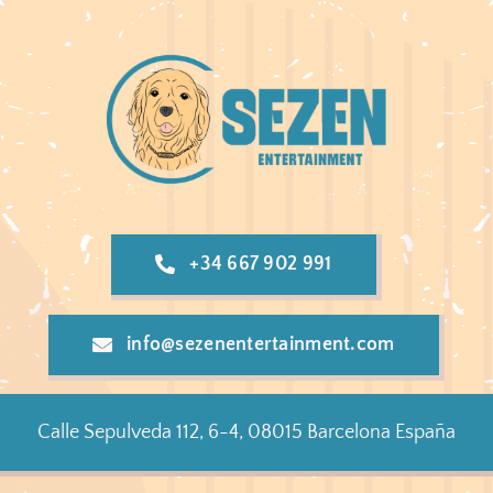
+34 667 902 991
info@sezenentertainment.com
Calle Sepulveda 112, 6-4, 08015 Barcelona España